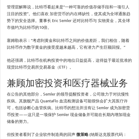
管理层解释说，比特币看起来是“一种可靠的价值存储手段和一项引人
注目的投资”。他们喜欢
加密货币的内在稀缺性
，使其成为全球通胀趋
势下的安全选择。董事长 Eric Semler 还对比特币与
实物黄金
，其全球
市值约为比特币的10倍。
塞姆勒表示：“考虑到黄金和比特币之间的价值差距，我们相信，随着
比特币作为数字黄金的接受度越来越高，它有潜力产生巨额回报。”
他还强调，比特币在机构投资中的地位日益提高，这得益于最近批准的
现货比特币交易所交易基金（ETF）。
兼顾加密投资和医疗器械业务
在公告的其他部分，Semler 的领导提醒投资者，公司致力于对抗慢性
疾病。其旗舰产品 QuantaFlo 血流检测设备可能很快会扩大其医疗许
可，包括诊断心血管疾病。比特币的想法并没有让 Semler 成为加密货
币投资——这只是一项保护 Semler 现金储备并可能在长期内增加现金
储备的努力。
但投资者看到了企业软件制造商的回声
微策略
(纳斯达克股票代码：