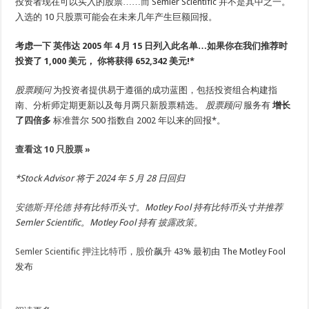
投资者现在可以买入的股票……而 Semler Scientific 并不是其中之一。
入选的 10 只股票可能会在未来几年产生巨额回报。
考虑一下
英伟达
2005 年 4 月 15 日列入此名单…如果你在我们推荐时
投资了 1,000 美元，
你将获得 652,342 美元
!*
股票顾问
为投资者提供易于遵循的成功蓝图，包括投资组合构建指
南、分析师定期更新以及每月两只新股票精选。
股票顾问
服务有
增长
了四倍多
标准普尔 500 指数自 2002 年以来的回报*。
查看这 10 只股票 »
*Stock Advisor 将于 2024 年 5 月 28 日回归
安德斯·拜伦德
持有比特币头寸。Motley Fool 持有比特币头寸并推荐
Semler Scientific。Motley Fool 持有
披露政策
。
Semler Scientific 押注比特币，股价飙升 43%
最初由 The Motley Fool
发布