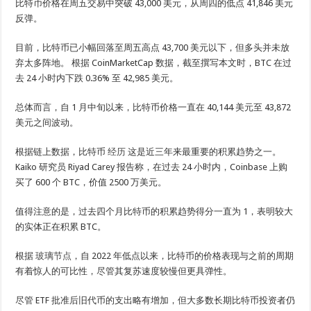
比特币价格在周五交易中突破 43,000 美元，从周四的低点 41,846 美元
反弹。
目前，比特币已小幅回落至周五高点 43,700 美元以下，但多头并未放
弃太多阵地。 根据 CoinMarketCap 数据，截至撰写本文时，BTC 在过
去 24 小时内下跌 0.36% 至 42,985 美元。
总体而言，自 1 月中旬以来，比特币价格一直在 40,144 美元至 43,872
美元之间波动。
根据链上数据，比特币
经历
这是近三年来最重要的积累趋势之一。
Kaiko 研究员 Riyad Carey 报告称，在过去 24 小时内，Coinbase 上购
买了 600 个 BTC，价值 2500 万美元。
值得注意的是，过去四个月比特币的积累趋势得分一直为 1，表明较大
的实体正在积累 BTC。
根据
玻璃节点
，自 2022 年低点以来，比特币的价格表现与之前的周期
有着惊人的可比性，尽管其复苏速度较慢但更具弹性。
尽管 ETF 批准后旧代币的支出略有增加，但大多数长期比特币投资者仍