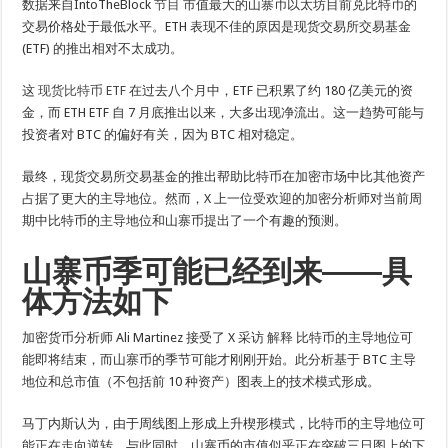
数据来自IntoTheBlock
节目
市值最大的山寨币以太坊目前兑比特币的
交易价格处于最低水平。ETH 表现不佳的原因是现货交易所交易基金
(ETF) 的推出相对不太成功。
这
现货比特币 ETF
在过去八个月中，ETF 已积累了约 180 亿美元的资
金，而 ETH ETF 自 7 月底推出以来，大多出现净流出。这一趋势可能与
投资者对 BTC 的偏好有关，因为 BTC 相对稳定。
最终，现货交易所交易基金的推出帮助比特币在加密市场中比其他资产
占据了更大的主导地位。然而，X 上一位受欢迎的加密分析师对当前周
期中比特币的主导地位和山寨币提出了一个有趣的预测。
山寨币季可能已经到来——具
体方法如下
加密货币分析师 Ali Martinez 接受了 X 采访
解释
比特币的主导地位可
能即将结束，而山寨币的季节可能才刚刚开始。此分析基于 BTC 主导
地位和总市值（不包括前 10 种资产）图表上的技术模式形成。
马丁内斯认为，由于周线图上形成上升楔形模式，比特币的主导地位可
能正在走向逆转。与此同时，山寨币的市值似乎正在突破三日图上的下