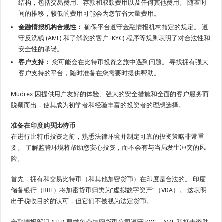
结构，包括交易费用、存款和取款费用以及任何其他费用。 随着时
间的推移，较低的费用可能会为您节省大量费用。
金融情报机构合规性：
确保平台遵守金融情报机构指定的规定。 遵
守反洗钱 (AML) 和了解您的客户 (KYC) 程序等规则表明了对合法性和
安全性的承诺。
客户支持：
您可能会在比特币投资之旅中遇到问题。 寻找拥有强大
客户支持的平台，随时准备在您需要时提供帮助。
Mudrex 因提供用户友好的体验、强大的安全措施和全面的客户服务而
脱颖而出，使其成为初学者和经验丰富的投资者的理想选择。
准备在印度购买比特币
在进行比特币投资之前，熟悉法律环境并制定可靠的投资策略非常重
要。 了解监管环境将帮助您安心投资，而不会有与当局发生冲突的风
险。
首先，拥有和交易比特币（和其他加密货币）在印度是合法的。 印度
储备银行（RBI）将加密货币归类为“虚拟数字资产”（VDA）。 这表明
出于税收目的的认可，但它们不被视为法定货币。
金融情报部门 (FIU) 要求每个加密货币公司遵守 KYC、AML 和打击资助