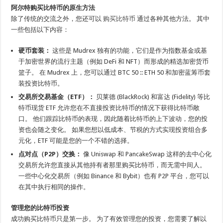
阿尔特
购买比特币的原生方法
除了传统的交流之外，您还可以
购买比特币
通过各种其他方法。 其中
一些包括以下内容：
硬币套装：
这些是 Mudrex 独有的功能，它们是作为指数基金或基
于加密世界的流行主题（例如 DeFi 和 NFT）而形成的精选加密货币
篮子。 在 Mudrex 上，您可以通过 BTC 50 :: ETH 50 和加密蓝筹币套
装投资比特币。
交易所交易基金（ETF）：
贝莱德 (BlackRock) 和富达 (Fidelity) 等比
特币现货 ETF 允许您在不直接投资比特币的情况下获得比特币敞
口。 他们跟踪比特币的表现，因此随着比特币的上下波动，您的投
资也会随之变化。 如果您想以低成本、节税的方式实现投资组合多
元化，ETF 可能是您的一个不错的选择。
点对点（P2P）交换：
像 Uniswap 和 PancakeSwap 这样的去中心化
交易所允许您直接从其他持有者那里购买比特币，而无需中间人。
一些中心化交易所（例如 Binance 和 Bybit）也有 P2P 平台，您可以
在其中执行相同的操作。
管理您的比特币投资
成功购买比特币只是第一步。 为了有效管理您的投资，您需要了解以