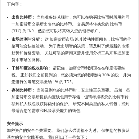
下内容：
出售比特币：
当您准备好兑现时，您可以在购买比特币时所用的同
一加密货币交易所出售您的比特币。 交易所将转换您的
比特币
(BTC) 为 INR
，然后您可以将其转入您的银行帐户。
市场监测与分析：
这
加密货币市场
以其波动性而闻名，比特币的价
格可能会快速波动。 为了做出明智的决策，请及时了解最新的市场
趋势和价格变动。 关注可靠的新闻来源并使用分析工具来掌握加密
货币市场的脉搏。
了解印度的税收影响：
请记住，加密货币利润现在在印度需要纳
税。 正如我们之前提到的，您必须为您的利润缴纳 30% 的税，并为
您进行的每笔交易缴纳 1% 的 TDS。
存储比特币：
当涉及到您的比特币时，安全性至关重要。 虽然一些
加密货币交易所提供内置钱包用于存储，但请考虑将您的比特币转
移到私人钱包以获得额外的保护。 研究不同类型的私人钱包，找到
最适合您的需求和风险承受能力的钱包。
安全提示
加密资产的安全至关重要。 我们怎么强调都不为过。 保护您的投资从
基本的安全实践开始。 我们列出了一些如下：