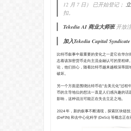
12 月 7 日）
已开始登记；
立
扣。
Tekedia AI 商业大师班
开放
加入Tekedia Capital Syndicate
比特币叙事中最重要的变化之一是它在华尔街的
志着该加密货币走向主流金融认可的里程碑
论，他们担心，随着比特币越来越根深蒂固
破坏。
另一个方面是围绕比特币在“去美元化”过程
币的主导地位的想法一直是人们感兴趣的话
影响，这种说法可能正在失去立足之地。
2024 年，新的叙事不断涌现，探索区块
(DePIN) 和去中心化科学 (DeSci) 