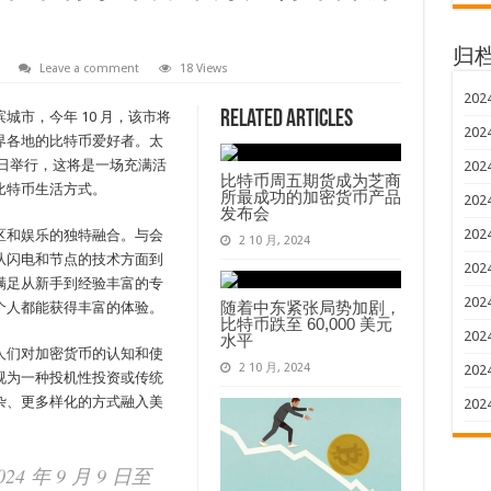
归
Leave a comment
18 Views
202
Related Articles
市，今年 10 月，该市将
202
界各地的比特币爱好者。太
 19 日举行，这将是一场充满活
202
比特币周五期货成为芝商
比特币生活方式。
所最成功的加密货币产品
202
发布会
202
区和娱乐的独特融合。与会
2 10 月, 2024
从闪电和节点的技术方面到
202
满足从新手到经验丰富的专
202
随着中东紧张局势加剧，
个人都能获得丰富的体验。
比特币跌至 60,000 美元
202
水平
人们对加密货币的认知和使
2 10 月, 2024
202
视为一种投机性投资或传统
杂、更多样化的方式融入美
202
024 年 9 月 9 日至