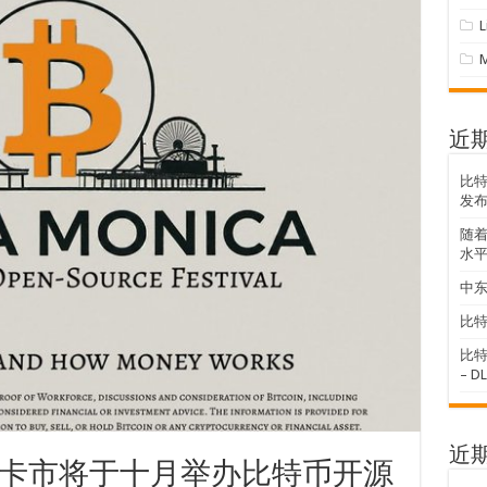
近
比
发
随着
水
中东
比特
比特
– D
近
卡市将于十月举办比特币开源