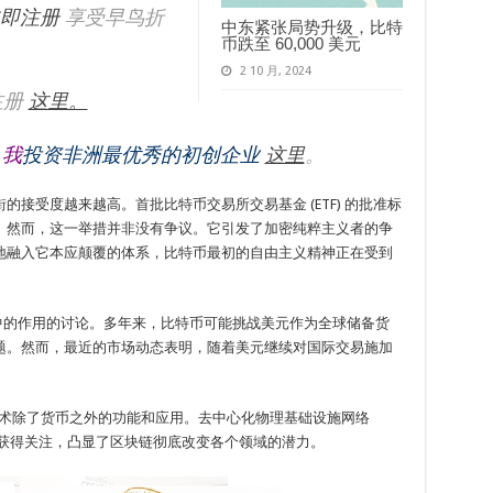
即注册
享受早鸟折
中东紧张局势升级，比特
币跌至 60,000 美元
2 10 月, 2024
注册
这里。
我
投资非洲最优秀的初创企业
这里
。
接受度越来越高。首批比特币交易所交易基金 (ETF) 的批准标
。然而，这一举措并非没有争议。它引发了加密纯粹主义者的争
地融入它本应颠覆的体系，比特币最初的自由主义精神正在受到
中的作用的讨论。多年来，比特币可能挑战美元作为全球储备货
题。然而，最近的市场动态表明，随着美元继续对国际交易施加
链技术除了货币之外的功能和应用。去中心化物理基础设施网络
等概念正在获得关注，凸显了区块链彻底改变各个领域的潜力。