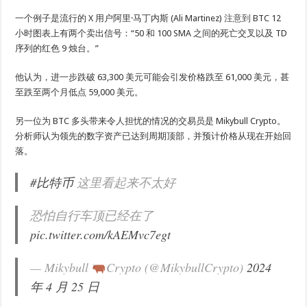
一个例子是流行的
X 用户阿里·马丁内斯 (Ali Martinez)
注意到
BTC 12
小时图表上有两个卖出信号：“50 和 100 SMA 之间的死亡交叉以及 TD
序列的红色 9 烛台。”
他认为，进一步跌破 63,300 美元可能会引发价格跌至 61,000 美元，甚
至跌至两个月低点 59,000 美元。
另一位为 BTC 多头带来令人担忧的情况的交易员是 Mikybull Crypto。
分析师认为领先的数字资产已达到周期顶部，并预计价格从现在开始回
落。
#比特币
这里看起来不太好
恐怕自行车顶已经在了
pic.twitter.com/kAEMvc7egt
— Mikybull
Crypto (@MikybullCrypto)
2024
年 4 月 25 日