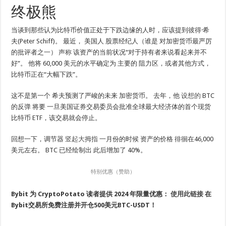
终极熊
当谈到那些认为比特币价值正处于下跌边缘的人时，应该提到彼得·希
夫(Peter Schiff)。 最近，
美国人
股票经纪人（
谁是
对加密货币最严厉
的批评者之一）
声称
该资产的当前状况“对于持有者来说看起来并不
好”。
他将 60,000 美元的水平确定为
主要的
阻力区
，或者其他方式
，
比特币正在“大幅下跌”。
这不是第一个
希夫预测了严峻的未来
加密货币
。 去年，他
设想的
BTC
的反弹
将要
一旦美国证券交易委员会批准全球最大经济体的首个现货
比特币 ETF，该交易就会停止。
回想一下，调节器
竖起大拇指
一月份的时候
资产的价格
徘徊在46,000
美元左右。 BTC 已经绘制出
此后增加了 40%。
特别优惠（赞助）
Bybit 为 CryptoPotato 读者提供 2024 年限量优惠：
使用此链接
在
Bybit交易所免费注册并开仓500美元BTC-USDT！