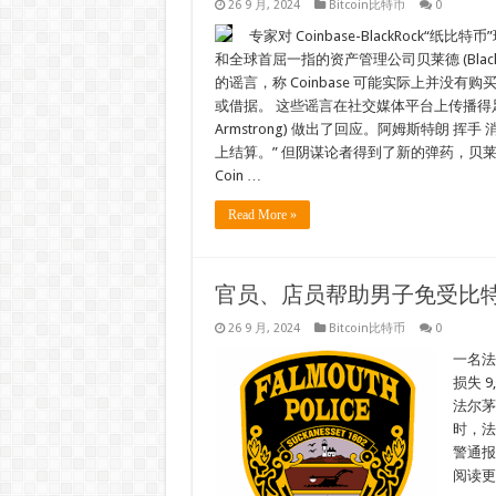
26 9 月, 2024
Bitcoin比特币
0
专家对 Coinbase-BlackRock“纸
和全球首屈一指的资产管理公司贝莱德 (Bla
的谣言，称 Coinbase 可能实际上并没有
或借据。 这些谣言在社交媒体平台上传播得足够远，
Armstrong) 做出了回应。阿姆斯特朗 挥
上结算。” 但阴谋论者得到了新的弹药，贝莱
Coin …
Read More »
官员、店员帮助男子免受比特币
26 9 月, 2024
Bitcoin比特币
0
一名法
损失 9
法尔茅斯
时，法
警通报
阅读更