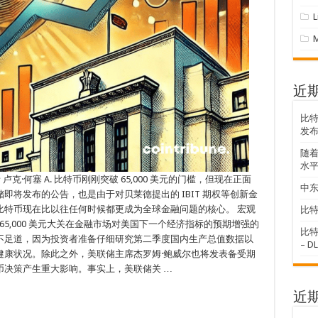
近
比
发
随着
水
卢克·何塞 A. 比特币刚刚突破 65,000 美元的门槛，但现在正面
中东
将发布的公告，也是由于对贝莱德提出的 IBIT 期权等创新金
比特币现在比以往任何时候都更成为全球金融问题的核心。 宏观
比特
65,000 美元大关在金融市场对美国下一个经济指标的预期增强的
比特
不足道，因为投资者准备仔细研究第二季度国内生产总值数据以
– D
健康状况。除此之外，美联储主席杰罗姆·鲍威尔也将发表备受期
币决策产生重大影响。事实上，美联储关 …
近