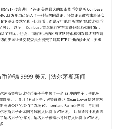
比特币”现货 ETF 传言进行了评论 美国最大的加密货币交易所 Coinbase
ckRock) 发现自己陷入了一种新的阴谋论。怀疑论者散布未经证实
购买 ETF 基金要求的真正比特币，而是发行他们所谓的“纸质比特币”
以至于 Coinbase 首席执行官布莱恩·阿姆斯特朗 (Brian
手 消除了担忧，他说：“我们处理的所有 ETF 铸币和销毁最终都在链
德向美国证券交易委员会提交了对其 ETF 注册的修正案，要求
诈骗 9999 美元 |法尔茅斯新闻
尔茅斯警察从比特币骗子手中救了一名 83 岁的男子，使他免于
,999 美元。 9 月 19 日下午，巡警肖恩·洛 (Sean Lowe) 恰好在东
高速公路的坎伯兰农场 (Cumberland Farms) 停留，与此同
尔茅斯男子正试图将钱转入比特币 ATM 机。 店员通过手机向巡
了这名男子的情况，这名男子被指示将钱存入比特币 ATM 机。
多