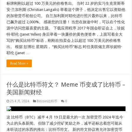
标牌刚刚以超过 100 万美元的价格售出。 当时 22 岁的实习生克里斯蒂
安·兰加利斯 (Christian Langalis) 举着这个牌子，他决定出售它以资助他
的加密货币初创公司。 自兰加利斯对耶伦进行照片轰炸以来，比特币
已飙升超过 2,000%。 感谢您的注册！ 当您在旅途中时，可以在个性化
源中访问您最喜爱的主题。 下载应用程序 2017 年国会听证会上，珍妮
特·耶伦 (Janet Yellen) 身后举着一块廉价的黄色便签本，上面写着全大
写的“购买比特币”标语，刚刚在拍卖会上以超过 100 万美元的价格售
出。 根据 彭博社 星期四， “购买比特币”标志 时任美联储主席珍妮特·
耶伦 (Janet …
Read More »
什么是比特币符文？ Meme 币变成了比特币 –
美国新闻财经
25 4 月, 2024
Bitcoin比特币
0
这 比特币（BTC）减半 4 月 19 日是最大的一次 加密货币 2024 年迄今
为止的头条新闻。 但除了减少挖矿奖励之外，减半还标志着您可能从
未听说过的东西的推出：比特币符文。 新的符文协议将允许加密货币