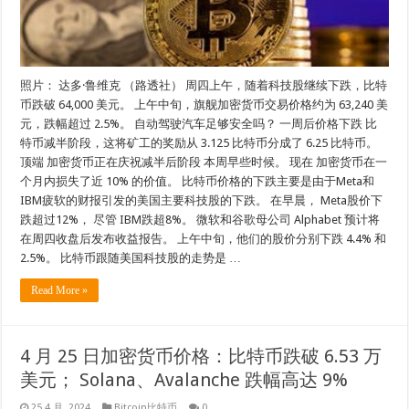
照片： 达多·鲁维克 （路透社） 周四上午，随着科技股继续下跌，比特
币跌破 64,000 美元。 上午中旬，旗舰加密货币交易价格约为 63,240 美
元，跌幅超过 2.5%。 自动驾驶汽车足够安全吗？ 一周后价格下跌 比
特币减半阶段，这将矿工的奖励从 3.125 比特币分成了 6.25 比特币。
顶端 加密货币正在庆祝减半后阶段 本周早些时候。 现在 加密货币在一
个月内损失了近 10% 的价值。 比特币价格的下跌主要是由于Meta和
IBM疲软的财报引发的美国主要科技股的下跌。 在早晨， Meta股价下
跌超过12%， 尽管 IBM跌超8%。 微软和谷歌母公司 Alphabet 预计将
在周四收盘后发布收益报告。 上午中旬，他们的股价分别下跌 4.4% 和
2.5%。 比特币跟随美国科技股的走势是 …
Read More »
4 月 25 日加密货币价格：比特币跌破 6.53 万
美元； Solana、Avalanche 跌幅高达 9%
25 4 月, 2024
Bitcoin比特币
0