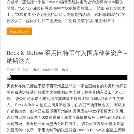
次减半，还包括一个被Ordinals编号系统认定为史诗级‘稀有中本聪’的
区块。”CoinEx Global 写道 在中本聪的拍卖页面上， 添加 在社交媒体
上，“本次拍卖不仅仅是竞拍活动，更是竞拍活动。 它标志着比特币的
社区认可、媒体关注和广泛接受。” “史诗卫星”拍卖 维亚比特币 …
Read More »
Beck & Bulow 采用比特币作为国库储备资产 –
纳斯达克
25 4 月, 2024
Bitcoin比特币
0
贝克和布洛总部位于新墨西哥州圣达菲的一家全国知名的肉类和海鲜公
司宣布决定接受比特币作为在线和店内支付，并将其纳入员工 401k 计
划。 该公司还承诺无限期地在其储备中持有比特币和比特币产生的收
入。 Beck & Bulow 创立之初并不起眼，在农贸市场开展业务并挨家挨
户销售肉类，如今已在新墨西哥州的肉类供应链中发挥着更大的作用。
该公司目前为美国 1,000 多家餐厅和零售商提供服务，包括豪华酒店和
高端市场，最近还开始向墨西哥出口野牛。 该公司在发给比特币杂志
的新闻稿中表示，采用比特币的决定符合 Beck & Bulow 的金融主权和