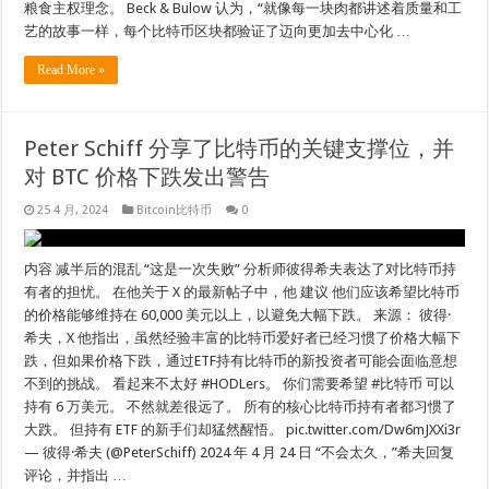
粮食主权理念。 Beck & Bulow 认为，“就像每一块肉都讲述着质量和工
艺的故事一样，每个比特币区块都验证了迈向更加去中心化 …
Read More »
Peter Schiff 分享了比特币的关键支撑位，并
对 BTC 价格下跌发出警告
25 4 月, 2024
Bitcoin比特币
0
内容 减半后的混乱 “这是一次失败” 分析师彼得希夫表达了对比特币持
有者的担忧。 在他关于 X 的最新帖子中，他 建议 他们应该希望比特币
的价格能够维持在 60,000 美元以上，以避免大幅下跌。 来源： 彼得·
希夫，X 他指出，虽然经验丰富的比特币爱好者已经习惯了价格大幅下
跌，但如果价格下跌，通过ETF持有比特币的新投资者可能会面临意想
不到的挑战。 看起来不太好 #HODLers。 你们需要希望 #比特币 可以
持有 6 万美元。 不然就差很远了。 所有的核心比特币持有者都习惯了
大跌。 但持有 ETF 的新手们却猛然醒悟。 pic.twitter.com/Dw6mJXXi3r
— 彼得·希夫 (@PeterSchiff) 2024 年 4 月 24 日 “不会太久，”希​​夫回复
评论，并指出 …