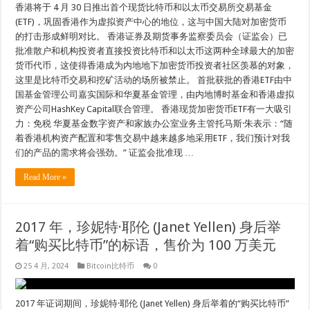
香港将于 4 月 30 日推出首个现货比特币和以太币交易所交易基金
(ETF)，巩固香港作为虚拟资产中心的地位，这与中国大陆对加密货币
的打击形成鲜明对比。 香港证券及期货事务监察委员会（证监会）已
批准散户和机构投资者直接投资比特币和以太币这两种全球最大的加密
货币代币，这使得香港成为内地地下加密货币投资者社区羡慕的对象，
这里是比特币交易和挖矿活动的场所被禁止。 首批获批的香港ETF由中
国基金管理公司嘉实国际和华夏基金管理，由内地博时基金和香港虚拟
资产公司HashKey Capital联合管理。 香港现货加密货币ETF有一大吸引
力：免税 华夏基金数字资产和家族办公室业务主管托马斯·朱表示：“随
着香港机构资产配置和零售交易中越来越多地采用ETF，我们预计对我
们的产品的需求将会强劲。” 证监会批准现 …
Read More »
2017 年，珍妮特·耶伦 (Janet Yellen) 身后举
着“购买比特币”的标语，售价为 100 万美元
25 4 月, 2024
Bitcoin比特币
0
2017 年证词期间，珍妮特·耶伦 (Janet Yellen) 身后举着的“购买比特币”